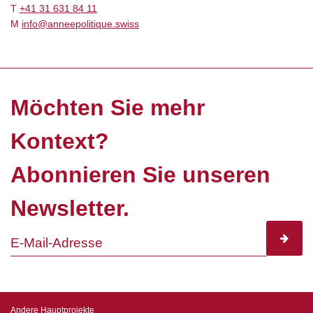
T
+41 31 631 84 11
M
info@anneepolitique.swiss
Möchten Sie mehr
Kontext?
Abonnieren Sie unseren
Newsletter.
subscr
Andere Hauptprojekte