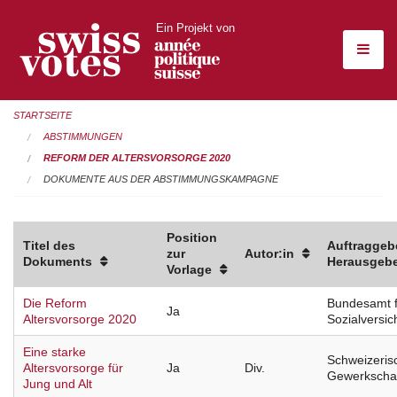
Ein Projekt von
STARTSEITE
ABSTIMMUNGEN
REFORM DER ALTERSVORSORGE 2020
DOKUMENTE AUS DER ABSTIMMUNGSKAMPAGNE
Position
Titel des
Auftraggebe
zur
Autor:in
Dokuments
Herausgebe
Vorlage
Die Reform
Bundesamt f
Ja
Altersvorsorge 2020
Sozialversi
Eine starke
Schweizeris
Altersvorsorge für
Ja
Div.
Gewerkscha
Jung und Alt