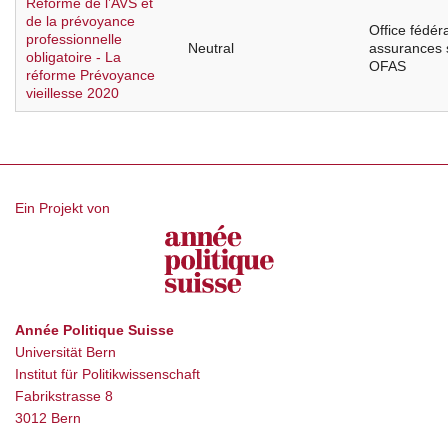
Réforme de l’AVS et
de la prévoyance
Office fédér
professionnelle
Neutral
assurances 
obligatoire - La
OFAS
réforme Prévoyance
vieillesse 2020
Ein Projekt von
Année Politique Suisse
Universität Bern
Institut für Politikwissenschaft
Fabrikstrasse 8
3012 Bern