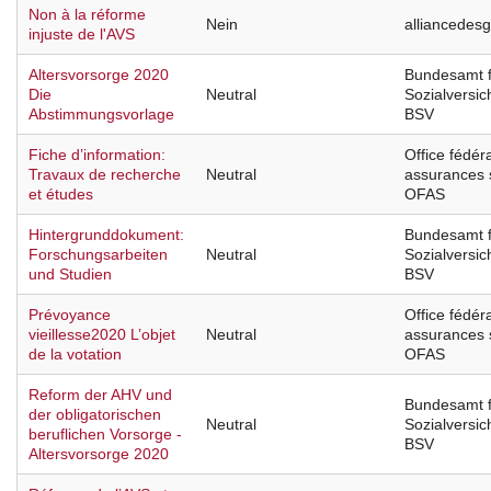
Non à la réforme
Nein
alliancedes
injuste de l'AVS
Altersvorsorge 2020
Bundesamt f
Die
Neutral
Sozialversi
Abstimmungsvorlage
BSV
Fiche d’information:
Office fédér
Travaux de recherche
Neutral
assurances 
et études
OFAS
Hintergrunddokument:
Bundesamt f
Forschungsarbeiten
Neutral
Sozialversi
und Studien
BSV
Prévoyance
Office fédér
vieillesse2020 L’objet
Neutral
assurances 
de la votation
OFAS
Reform der AHV und
Bundesamt f
der obligatorischen
Neutral
Sozialversi
beruflichen Vorsorge -
BSV
Altersvorsorge 2020