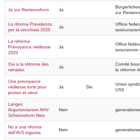
Bürgerliche
Ja zur Rentenreform
Ja
zur Rentenr
La riforma Previdenza
Ufficio feder
Ja
per la vecchiaia 2020
assicurazioni
La réforme
Office fédér
Prévoyance vieillesse
Ja
assurances 
2020
Oui à la réforme des
Comité bour
Ja
retraites
la réforme d
Une prévoyance
Union syndic
vieillesse forte pour
Ja
Div.
USS
jeunes et vieux
Langes
Argumentarium AHV-
Nein
generationen
Scheinreform Nein
No a una riforma
Nein
generationen
dell'AVS ingiusta