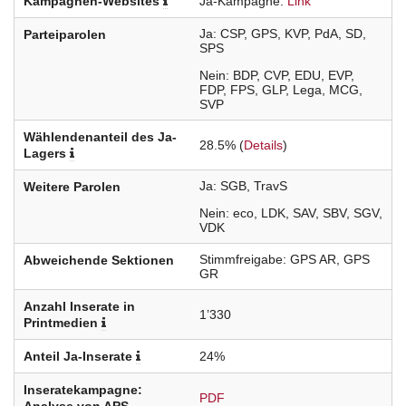
Kampagnen-Websites
Ja-Kampagne
Link
Ja
CSP
GPS
KVP
PdA
SD
Parteiparolen
SPS
Nein
BDP
CVP
EDU
EVP
FDP
FPS
GLP
Lega
MCG
SVP
Wählendenanteil des Ja-
28.5% (
Details
)
Lagers
Ja
SGB
TravS
Weitere Parolen
Nein
eco
LDK
SAV
SBV
SGV
VDK
Stimmfreigabe
GPS
AR
GPS
Abweichende Sektionen
GR
Anzahl Inserate in
1’330
Printmedien
Anteil Ja-Inserate
24%
Inseratekampagne:
PDF