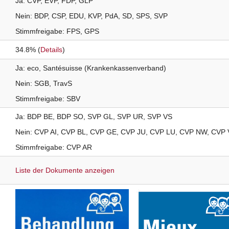
Ja
CVP
EVP
FDP
GLP
Nein
BDP
CSP
EDU
KVP
PdA
SD
SPS
SVP
Stimmfreigabe
FPS
GPS
34.8% (
Details
)
Ja
eco
Santésuisse (Krankenkassenverband)
Nein
SGB
TravS
Stimmfreigabe
SBV
Ja
BDP
BE
BDP
SO
SVP
GL
SVP
UR
SVP
VS
Nein
CVP
AI
CVP
BL
CVP
GE
CVP
JU
CVP
LU
CVP
NW
CVP
Stimmfreigabe
CVP
AR
Liste der Dokumente anzeigen