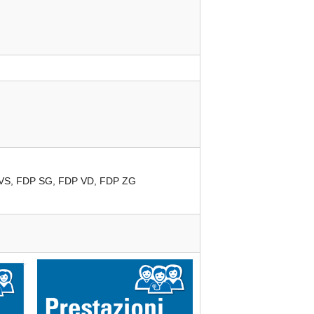
VS
FDP
SG
FDP
VD
FDP
ZG