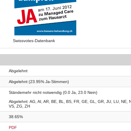
Swissvotes-Datenbank
Abgelehnt
Abgelehnt (23.95% Ja-Stimmen)
Ständemehr nicht notwendig (0.0 Ja, 23.0 Nein)
Abgelehnt
AG
AI
AR
BE
BL
BS
FR
GE
GL
GR
JU
LU
NE
VS
ZG
ZH
38.65%
PDF