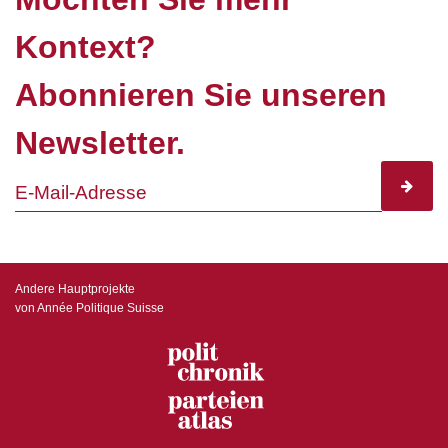
Kontext?
Abonnieren Sie unseren
Newsletter.
subscr
Andere Hauptprojekte
von Année Politique Suisse