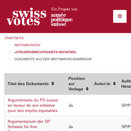
Ein Projekt von
STARTSEITE
ABSTIMMUNGEN
«STEUERGERECHTIGKEITS-INITIATIVE»
DOKUMENTE AUS DER ABSTIMMUNGSKAMPAGNE
Position
Auft
Titel des Dokuments
zur
Autor:in
Hera
Vorlage
Argumentaire du PS suisse
en faveur de son initiative
Ja
SP/P
pour des impôts équitables
Argumentarium der SP
Schweiz für ihre
Ja
SP/P