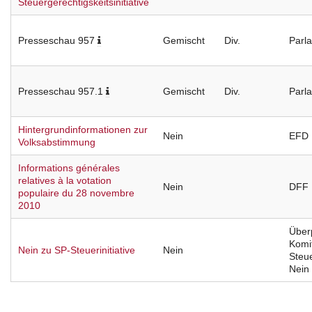
Steuergerechtigskeitsinitiative
Presseschau 957
Gemischt
Div.
Parl
Presseschau 957.1
Gemischt
Div.
Parl
Hintergrundinformationen zur
Nein
EFD
Volksabstimmung
Informations générales
relatives à la votation
Nein
DFF
populaire du 28 novembre
2010
Überp
Komi
Nein zu SP-Steuerinitiative
Nein
Steue
Nein