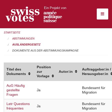
Ein Projekt von
STARTSEITE
ABSTIMMUNGEN
AUSLÄNDERGESETZ
DOKUMENTE AUS DER ABSTIMMUNGSKAMPAGNE
Position
Titel des
Auftraggeber:in /
zur
Autor:in
Dokuments
Herausgeber:in
Vorlage
AuG Häufig
Bundesamt für
gestellte
Ja
Migration
Fragen
Letr Questions
Bundesamt für
Ja
fréquentes
Migration