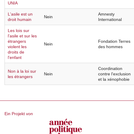
UNIA
L'asile est un
Amnesty
Nein
droit humain
International
Les lois sur
l'asile et sur les
étrangers
Fondation Terres
Nein
violent les
des hommes
droits de
l'enfant
Coordination
Non à la loi sur
Nein
contre l'exclusion
les étrangers
et la xénophobie
Ein Projekt von