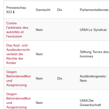
Presseschau
Gemischt
Div.
Parlamentsdienste
922
Contre
l'arbitraire des
Nein
UNIA Le Syndicat
autorités et
l'exclusion
Das Asyl- und
Ausländerrecht
Stiftung Terres des
verletzt die
Nein
hommes
Rechte der
Kinder
Gegen
Behördenwillkür
Ausländergesetz-
Nein
Div.
und
Nein
Ausgrenzung
Gegen
Behördenwillkür
UNIA Die
und
Nein
Gewerkschaft
Ausgrenzung