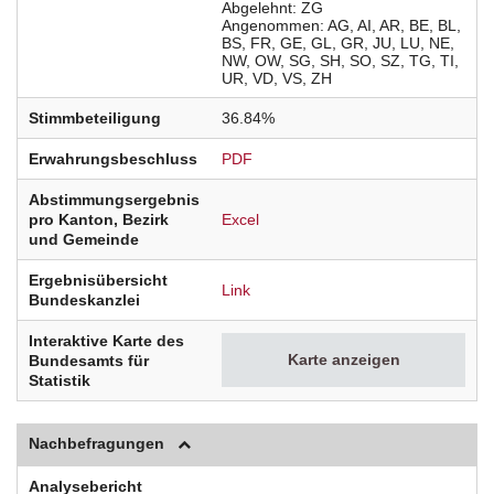
Abgelehnt
ZG
Angenommen
AG
AI
AR
BE
BL
BS
FR
GE
GL
GR
JU
LU
NE
NW
OW
SG
SH
SO
SZ
TG
TI
UR
VD
VS
ZH
Stimmbeteiligung
36.84%
Erwahrungsbeschluss
PDF
Abstimmungsergebnis
pro Kanton, Bezirk
Excel
und Gemeinde
Ergebnisübersicht
Link
Bundeskanzlei
Interaktive Karte des
Karte anzeigen
Bundesamts für
Statistik
Nachbefragungen
Analysebericht