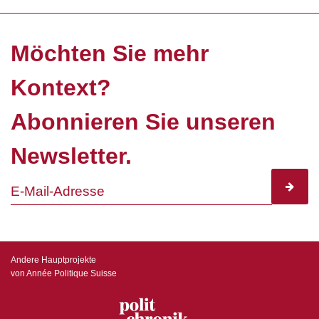
Möchten Sie mehr
Kontext?
Abonnieren Sie unseren
Newsletter.
subscr
Andere Hauptprojekte
von Année Politique Suisse