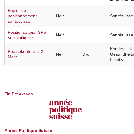
Papier de
positionnement
Nein
Santésuisse
santésuisse
Positionspapier SPS-
Nein
Santésuisse
Volksinitiative
Komitee "Ne
Pressekonferenz 28.
Nein
Div.
Gesundheits
März
Initiative"
Ein Projekt von
Année Politique Suisse