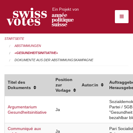
Ein Projekt von
STARTSEITE
ABSTIMMUNGEN
«GESUNDHEITSINITIATIVE»
DOKUMENTE AUS DER ABSTIMMUNGSKAMPAGNE
Position
Titel des
Auftraggebe
zur
Autor:in
Dokuments
Herausgebe
Vorlage
Sozialdemok
Argumentarium
Partei / SGB
Ja
Gesundheitsinitiative
"Gesundheit
bezahlbar bl
Communiqué aux
Pari Socialis
Ja