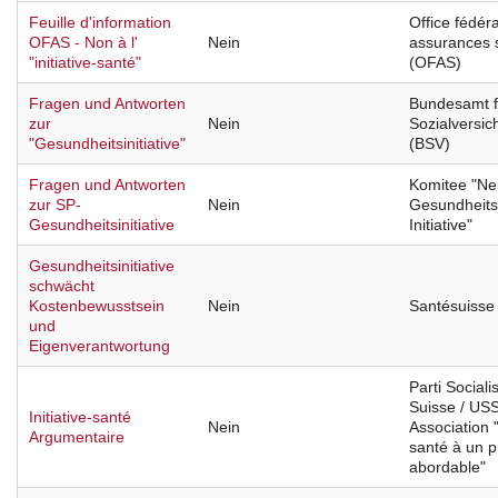
Feuille d'information
Office fédér
OFAS - Non à l'
Nein
assurances 
"initiative-santé"
(OFAS)
Fragen und Antworten
Bundesamt f
zur
Nein
Sozialversic
"Gesundheitsinitiative"
(BSV)
Fragen und Antworten
Komitee "Ne
zur SP-
Nein
Gesundheits
Gesundheitsinitiative
Initiative"
Gesundheitsinitiative
schwächt
Kostenbewusstsein
Nein
Santésuisse
und
Eigenverantwortung
Parti Sociali
Suisse / USS
Initiative-santé
Nein
Association 
Argumentaire
santé à un p
abordable"