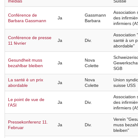
médias
Suisse
Association 
Conférence de
Gassmann
Ja
des infirmièr
Barbara Gassmann
Barbara
infirmiers (A
Association 
Conférence de presse
Ja
Div.
santé à un p
11 février
abordable"
Schweizeris
Gesundheit muss
Nova
Ja
Gewerkscha
bezahlbar bleiben
Colette
SGB
La santé è un prix
Nova
Union syndic
Ja
abordable
Colette
suisse USS
Association 
Le point de vue de
Ja
Div.
des infirmièr
l'ASI
infirmiers (A
Verein "Ges
Pressekonferenz 11.
Ja
Div.
muss bezahl
Februar
bleiben"