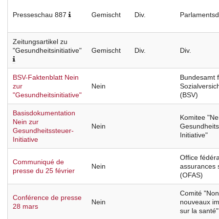
Presseschau 887
Gemischt
Div.
Parlamentsd
Zeitungsartikel zu
"Gesundheitsinitiative"
Gemischt
Div.
Div.
BSV-Faktenblatt Nein
Bundesamt f
zur
Nein
Sozialversic
"Gesundheitsinitiative"
(BSV)
Basisdokumentation
Komitee "Ne
Nein zur
Nein
Gesundheits
Gesundheitssteuer-
Initiative"
Initiative
Office fédér
Communiqué de
Nein
assurances 
presse du 25 février
(OFAS)
Comité "Non
Conférence de presse
Nein
nouveaux im
28 mars
sur la santé"