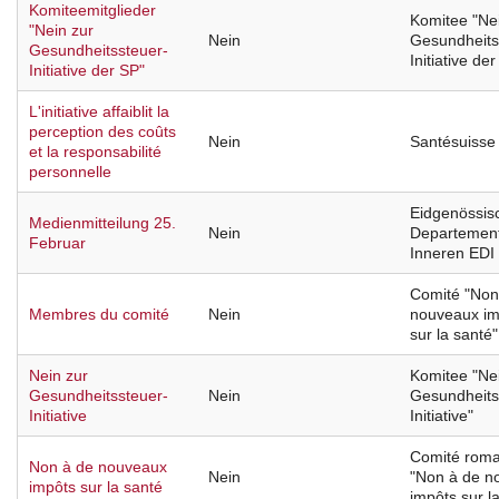
Komiteemitglieder
Komitee "Ne
"Nein zur
Nein
Gesundheits
Gesundheitssteuer-
Initiative de
Initiative der SP"
L'initiative affaiblit la
perception des coûts
Nein
Santésuisse
et la responsabilité
personnelle
Eidgenössis
Medienmitteilung 25.
Nein
Departemen
Februar
Inneren EDI
Comité "Non
Membres du comité
Nein
nouveaux im
sur la santé"
Nein zur
Komitee "Ne
Gesundheitssteuer-
Nein
Gesundheits
Initiative
Initiative"
Comité rom
Non à de nouveaux
Nein
"Non à de n
impôts sur la santé
impôts sur l