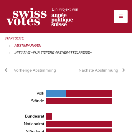
Ein Projekt von
STARTSEITE
ABSTIMMUNGEN
INITIATIVE «FÜR TIEFERE ARZNEIMITTELPREISE»
Vorherige Abstimmung
Nächste Abstimmung
Volk
Stände
Bundesrat
Nationalrat
Ständerat