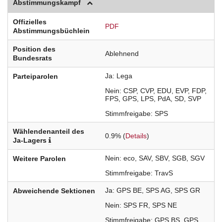
Abstimmungskampf
Offizielles
PDF
Abstimmungsbüchlein
Position des
Ablehnend
Bundesrats
Ja
Lega
Parteiparolen
Nein
CSP
CVP
EDU
EVP
FDP
FPS
GPS
LPS
PdA
SD
SVP
Stimmfreigabe
SPS
Wählendenanteil des
0.9% (
Details
)
Ja-Lagers
Nein
eco
SAV
SBV
SGB
SGV
Weitere Parolen
Stimmfreigabe
TravS
Ja
GPS
BE
SPS
AG
SPS
GR
Abweichende Sektionen
Nein
SPS
FR
SPS
NE
Stimmfreigabe
GPS
BS
GPS