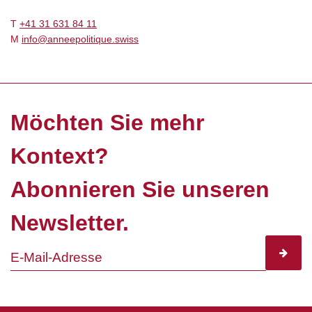
T
+41 31 631 84 11
M
info@anneepolitique.swiss
Möchten Sie mehr
Kontext?
Abonnieren Sie unseren
Newsletter.
subscr