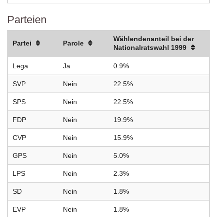
Parteien
Wählendenanteil bei der
Partei
Parole
Nationalratswahl 1999
Lega
Ja
0.9%
SVP
Nein
22.5%
SPS
Nein
22.5%
FDP
Nein
19.9%
CVP
Nein
15.9%
GPS
Nein
5.0%
LPS
Nein
2.3%
SD
Nein
1.8%
EVP
Nein
1.8%