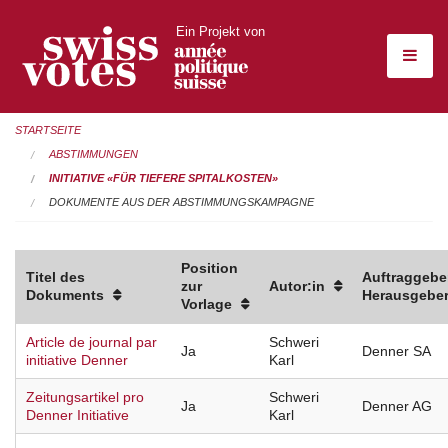
Ein Projekt von
STARTSEITE
ABSTIMMUNGEN
INITIATIVE «FÜR TIEFERE SPITALKOSTEN»
DOKUMENTE AUS DER ABSTIMMUNGSKAMPAGNE
Position
Titel des
Auftraggeber
zur
Autor:in
Dokuments
Herausgeber
Vorlage
Article de journal par
Schweri
Ja
Denner SA
initiative Denner
Karl
Zeitungsartikel pro
Schweri
Ja
Denner AG
Denner Initiative
Karl