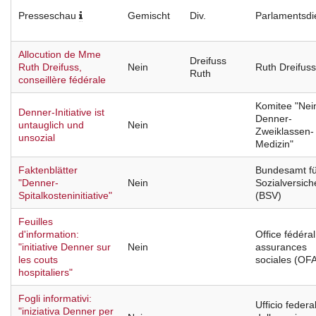
Presseschau
Gemischt
Div.
Parlamentsdi
Allocution de Mme
Dreifuss
Ruth Dreifuss,
Nein
Ruth Dreifuss
Ruth
conseillère fédérale
Komitee "Nei
Denner-Initiative ist
Denner-
untauglich und
Nein
Zweiklassen-
unsozial
Medizin"
Faktenblätter
Bundesamt fü
"Denner-
Nein
Sozialversic
Spitalkosteninitiative"
(BSV)
Feuilles
d'information:
Office fédéra
"initiative Denner sur
Nein
assurances
les couts
sociales (OF
hospitaliers"
Fogli informativi:
Ufficio federa
"iniziativa Denner per