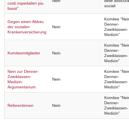
Nein
delle assicura
costi ospedalieri piu
sociali
bassi"
Komitee "Nei
Gegen einen Abbau
Denner-
der sozialen
Nein
Zweiklassen-
Krankenversicherung
Medizin"
Komitee "Nei
Denner-
Komiteemitglieder
Nein
Zweiklassen-
Medizin"
Nein zur Denner-
Komitee "Nei
Zweiklassen-
Denner-
Nein
Medizin-
Zweiklassen-
Argumentarium
Medizin"
Komitee "Nei
Denner-
Referentinnen
Nein
Zweiklassen-
Medizin"