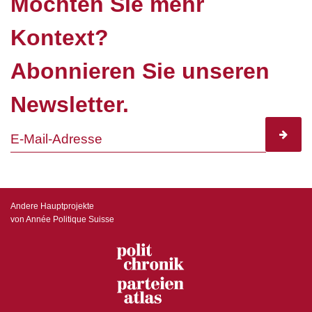
Möchten Sie mehr
Kontext?
Abonnieren Sie unseren
Newsletter.
subscr
Andere Hauptprojekte
von Année Politique Suisse