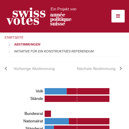
Ein Projekt von
STARTSEITE
ABSTIMMUNGEN
INITIATIVE FÜR EIN KONSTRUKTIVES REFERENDUM
Vorherige Abstimmung
Nächste Abstimmung
Volk
Stände
Bundesrat
Nationalrat
Ständerat