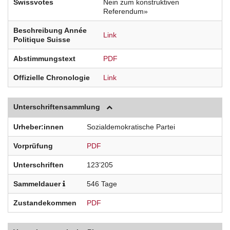
Swissvotes
Nein zum konstruktiven
Referendum»
Beschreibung Année
Link
Politique Suisse
Abstimmungstext
PDF
Offizielle Chronologie
Link
Unterschriftensammlung
Urheber:innen
Sozialdemokratische Partei
Vorprüfung
PDF
Unterschriften
123’205
Sammeldauer
546 Tage
Zustandekommen
PDF