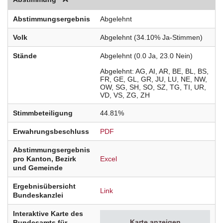
Abstimmungsergebnis
Abgelehnt
Volk
Abgelehnt (34.10% Ja-Stimmen)
Stände
Abgelehnt (0.0 Ja, 23.0 Nein)
Abgelehnt
AG
AI
AR
BE
BL
BS
FR
GE
GL
GR
JU
LU
NE
NW
OW
SG
SH
SO
SZ
TG
TI
UR
VD
VS
ZG
ZH
Stimmbeteiligung
44.81%
Erwahrungsbeschluss
PDF
Abstimmungsergebnis
pro Kanton, Bezirk
Excel
und Gemeinde
Ergebnisübersicht
Link
Bundeskanzlei
Interaktive Karte des
Karte anzeigen
Bundesamts für