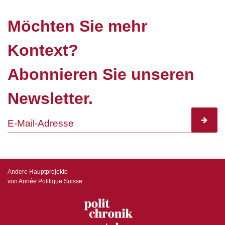
Möchten Sie mehr
Kontext?
Abonnieren Sie unseren
Newsletter.
subscr
Andere Hauptprojekte
von Année Politique Suisse