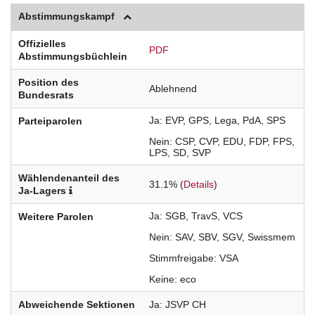
Abstimmungskampf
Offizielles
PDF
Abstimmungsbüchlein
Position des
Ablehnend
Bundesrats
Ja
EVP
GPS
Lega
PdA
SPS
Parteiparolen
Nein
CSP
CVP
EDU
FDP
FPS
LPS
SD
SVP
Wählendenanteil des
31.1% (
Details
)
Ja-Lagers
Ja
SGB
TravS
VCS
Weitere Parolen
Nein
SAV
SBV
SGV
Swissmem
Stimmfreigabe
VSA
Keine
eco
Abweichende Sektionen
Ja
JSVP
CH