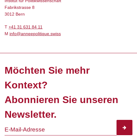
Institut für Politikwissenschaft
Fabrikstrasse 8
3012 Bern
T
+41 31 631 84 11
M
info@anneepolitique.swiss
Möchten Sie mehr
Kontext?
Abonnieren Sie unseren
Newsletter.
subscr