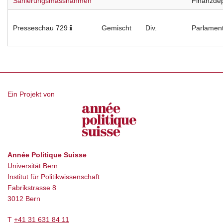
Sanierungsmassnahmen
Finanzde
Presseschau 729
Gemischt
Div.
Parlament
Ein Projekt von
Année Politique Suisse
Universität Bern
Institut für Politikwissenschaft
Fabrikstrasse 8
3012 Bern
T
+41 31 631 84 11