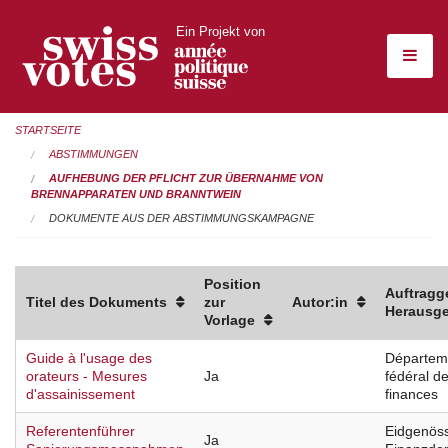
Ein Projekt von
STARTSEITE
ABSTIMMUNGEN
AUFHEBUNG DER PFLICHT ZUR ÜBERNAHME VON
BRENNAPPARATEN UND BRANNTWEIN
DOKUMENTE AUS DER ABSTIMMUNGSKAMPAGNE
Position
Auftragge
Titel des Dokuments
zur
Autor:in
Herausge
Vorlage
Guide à l'usage des
Départem
orateurs - Mesures
Ja
fédéral d
d'assainissement
finances
Referentenführer
Eidgenös
Ja