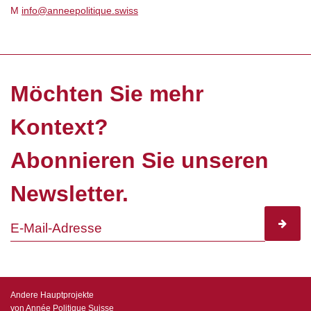
M
info@anneepolitique.swiss
Möchten Sie mehr
Kontext?
Abonnieren Sie unseren
Newsletter.
subscr
Andere Hauptprojekte
von Année Politique Suisse