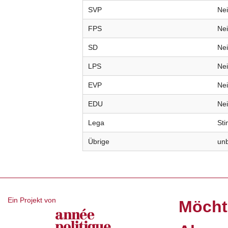
SVP
Ne
FPS
Ne
SD
Ne
LPS
Ne
EVP
Ne
EDU
Ne
Lega
St
Übrige
un
Ein Projekt von
Möcht