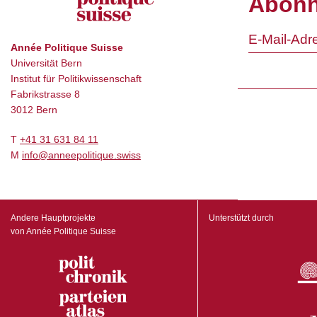
Abonn
Année Politique Suisse
Universität Bern
Institut für Politikwissenschaft
Fabrikstrasse 8
3012 Bern
T
+41 31 631 84 11
M
info@anneepolitique.swiss
Andere Hauptprojekte
Unterstützt durch
von Année Politique Suisse