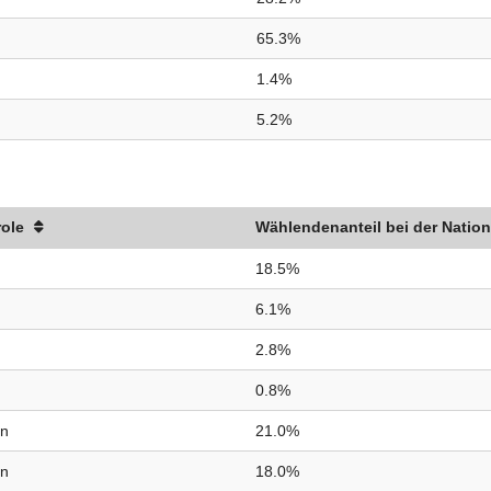
65.3%
1.4%
5.2%
role
Wählendenanteil bei der Nation
18.5%
6.1%
2.8%
0.8%
in
21.0%
in
18.0%