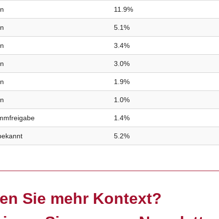
in
11.9%
in
5.1%
in
3.4%
in
3.0%
in
1.9%
in
1.0%
immfreigabe
1.4%
bekannt
5.2%
en Sie mehr Kontext?