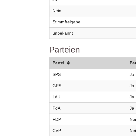
Nein
Stimmfreigabe
unbekannt
Parteien
Partei
Pa
SPS
Ja
GPS
Ja
LdU
Ja
PdA
Ja
FDP
Ne
CVP
Ne