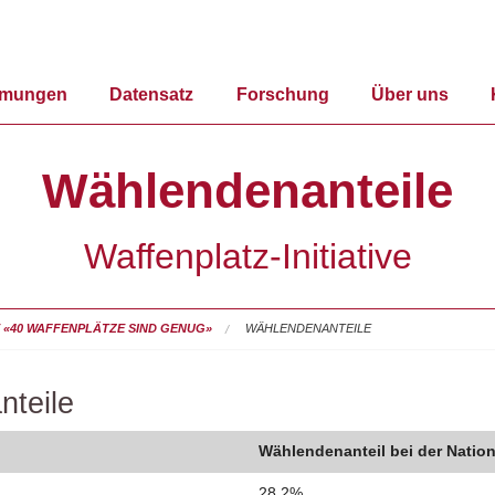
mmungen
Datensatz
Forschung
Über uns
Wählendenanteile
Waffenplatz-Initiative
VE «40 WAFFENPLÄTZE SIND GENUG»
WÄHLENDENANTEILE
nteile
Wählendenanteil bei der Nation
28.2%