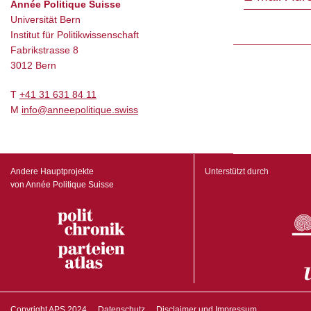
Année Politique Suisse
Universität Bern
Institut für Politikwissenschaft
Fabrikstrasse 8
3012 Bern
T
+41 31 631 84 11
M
info@anneepolitique.swiss
Andere Hauptprojekte
Unterstützt durch
von Année Politique Suisse
Copyright APS 2024
Datenschutz
Disclaimer und Impressum