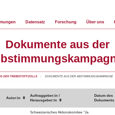
mmungen
Datensatz
Forschung
Über uns
Dokumente aus der
bstimmungskampag
G DES TREIBSTOFFZOLLS
DOKUMENTE AUS DER ABSTIMMUNGSKAMPAGNE
Auftraggeber:in /
Datum des
Autor:in
Herausgeber:in
Dokuments
Schweizerisches Aktionskomitee "Ja