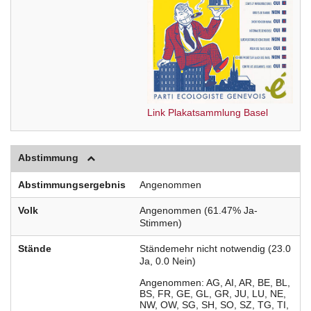
Link Plakatsammlung Basel
Abstimmung
Abstimmungsergebnis
Angenommen
Volk
Angenommen (61.47% Ja-
Stimmen)
Stände
Ständemehr nicht notwendig (23.0
Ja, 0.0 Nein)
Angenommen
AG
AI
AR
BE
BL
BS
FR
GE
GL
GR
JU
LU
NE
NW
OW
SG
SH
SO
SZ
TG
TI