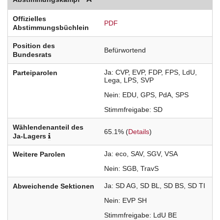
Offizielles
PDF
Abstimmungsbüchlein
Position des
Befürwortend
Bundesrats
Ja
CVP
EVP
FDP
FPS
LdU
Parteiparolen
Lega
LPS
SVP
Nein
EDU
GPS
PdA
SPS
Stimmfreigabe
SD
Wählendenanteil des
65.1% (
Details
)
Ja-Lagers
Ja
eco
SAV
SGV
VSA
Weitere Parolen
Nein
SGB
TravS
Ja
SD
AG
SD
BL
SD
BS
SD
TI
Abweichende Sektionen
Nein
EVP
SH
Stimmfreigabe
LdU
BE