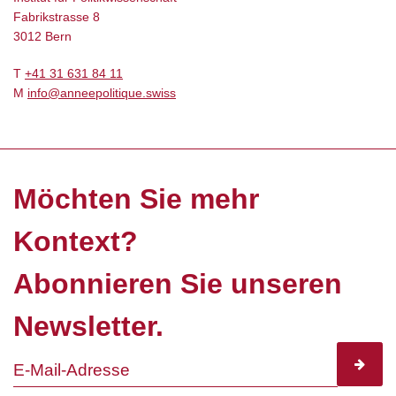
Fabrikstrasse 8
3012 Bern
T
+41 31 631 84 11
M
info@anneepolitique.swiss
Möchten Sie mehr
Kontext?
Abonnieren Sie unseren
Newsletter.
subscr