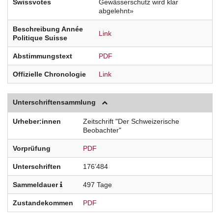
Swissvotes
Gewässerschutz wird klar
abgelehnt»
Beschreibung Année
Link
Politique Suisse
Abstimmungstext
PDF
Offizielle Chronologie
Link
Unterschriftensammlung
Urheber:innen
Zeitschrift "Der Schweizerische
Beobachter"
Vorprüfung
PDF
Unterschriften
176’484
Sammeldauer
497 Tage
Zustandekommen
PDF