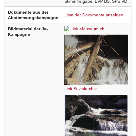
Stimmfreigabe
EVP
BS
SPS
VD
Dokumente aus der
Liste der Dokumente anzeigen
Abstimmungskampagne
Bildmaterial der Ja-
Link eMuseum.ch
Kampagne
Link Sozialarchiv