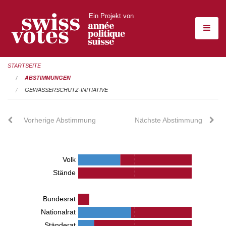
Ein Projekt von
STARTSEITE
ABSTIMMUNGEN
GEWÄSSERSCHUTZ-INITIATIVE
Vorherige Abstimmung
Nächste Abstimmung
Volk
Stände
Bundesrat
Nationalrat
Ständerat