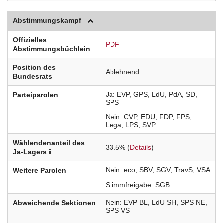
Abstimmungskampf
Offizielles
PDF
Abstimmungsbüchlein
Position des
Ablehnend
Bundesrats
Ja
EVP
GPS
LdU
PdA
SD
Parteiparolen
SPS
Nein
CVP
EDU
FDP
FPS
Lega
LPS
SVP
Wählendenanteil des
33.5% (
Details
)
Ja-Lagers
Nein
eco
SBV
SGV
TravS
VSA
Weitere Parolen
Stimmfreigabe
SGB
Nein
EVP
BL
LdU
SH
SPS
NE
Abweichende Sektionen
SPS
VS