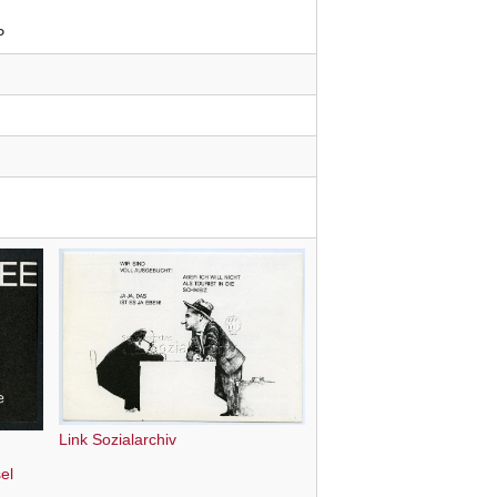
P
Link Sozialarchiv
el