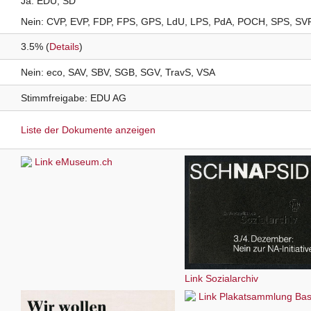
Ja
EDU
SD
Nein
CVP
EVP
FDP
FPS
GPS
LdU
LPS
PdA
POCH
SPS
SV
3.5% (
Details
)
Nein
eco
SAV
SBV
SGB
SGV
TravS
VSA
Stimmfreigabe
EDU
AG
Liste der Dokumente anzeigen
Link eMuseum.ch
Link Sozialarchiv
Link Plakatsammlung Bas