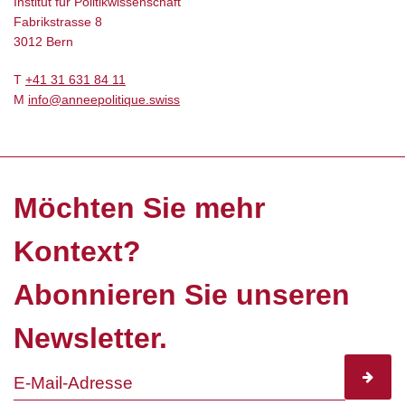
Institut für Politikwissenschaft
Fabrikstrasse 8
3012 Bern
T
+41 31 631 84 11
M
info@anneepolitique.swiss
Möchten Sie mehr
Kontext?
Abonnieren Sie unseren
Newsletter.
subscr