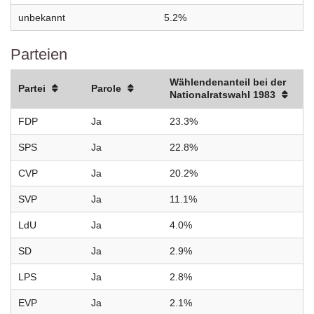
unbekannt
5.2%
Parteien
Wählendenanteil bei der
Partei
Parole
Nationalratswahl 1983
FDP
Ja
23.3%
SPS
Ja
22.8%
CVP
Ja
20.2%
SVP
Ja
11.1%
LdU
Ja
4.0%
SD
Ja
2.9%
LPS
Ja
2.8%
EVP
Ja
2.1%