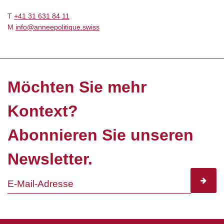
T
+41 31 631 84 11
M
info@anneepolitique.swiss
Möchten Sie mehr
Kontext?
Abonnieren Sie unseren
Newsletter.
subscr