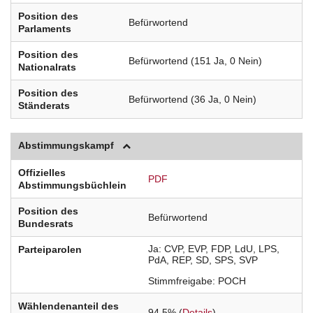
Position des
Befürwortend
Parlaments
Position des
Befürwortend (151 Ja, 0 Nein)
Nationalrats
Position des
Befürwortend (36 Ja, 0 Nein)
Ständerats
Abstimmungskampf
Offizielles
PDF
Abstimmungsbüchlein
Position des
Befürwortend
Bundesrats
Ja
CVP
EVP
FDP
LdU
LPS
Parteiparolen
PdA
REP
SD
SPS
SVP
Stimmfreigabe
POCH
Wählendenanteil des
94.5% (
Details
)