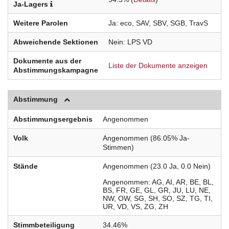
Ja-Lagers
Weitere Parolen
Ja
eco
SAV
SBV
SGB
TravS
Abweichende Sektionen
Nein
LPS
VD
Dokumente aus der
Liste der Dokumente anzeigen
Abstimmungskampagne
Abstimmung
Abstimmungsergebnis
Angenommen
Volk
Angenommen (86.05% Ja-
Stimmen)
Stände
Angenommen (23.0 Ja, 0.0 Nein)
Angenommen
AG
AI
AR
BE
BL
BS
FR
GE
GL
GR
JU
LU
NE
NW
OW
SG
SH
SO
SZ
TG
TI
UR
VD
VS
ZG
ZH
Stimmbeteiligung
34.46%