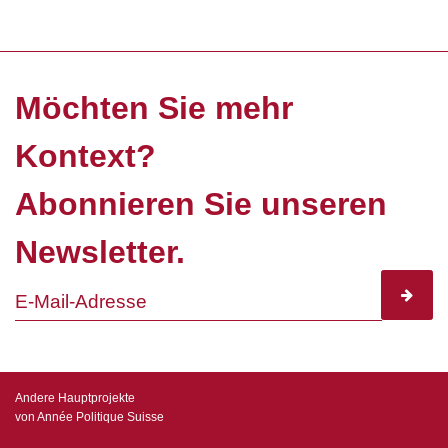
Möchten Sie mehr
Kontext?
Abonnieren Sie unseren
Newsletter.
subscr
Andere Hauptprojekte
von Année Politique Suisse