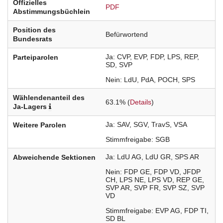
Offizielles
PDF
Abstimmungsbüchlein
Position des
Befürwortend
Bundesrats
Ja
CVP
EVP
FDP
LPS
REP
Parteiparolen
SD
SVP
Nein
LdU
PdA
POCH
SPS
Wählendenanteil des
63.1% (
Details
)
Ja-Lagers
Ja
SAV
SGV
TravS
VSA
Weitere Parolen
Stimmfreigabe
SGB
Ja
LdU
AG
LdU
GR
SPS
AR
Abweichende Sektionen
Nein
FDP
GE
FDP
VD
JFDP
CH
LPS
NE
LPS
VD
REP
GE
SVP
AR
SVP
FR
SVP
SZ
SVP
VD
Stimmfreigabe
EVP
AG
FDP
TI
SD
BL