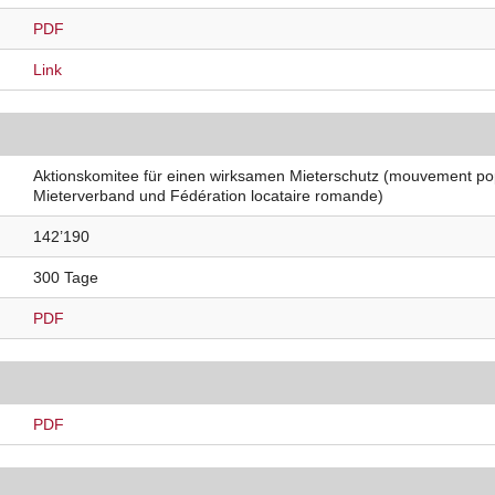
PDF
Link
Aktionskomitee für einen wirksamen Mieterschutz (mouvement popu
Mieterverband und Fédération locataire romande)
142’190
300 Tage
PDF
PDF