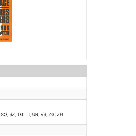
SO
SZ
TG
TI
UR
VS
ZG
ZH