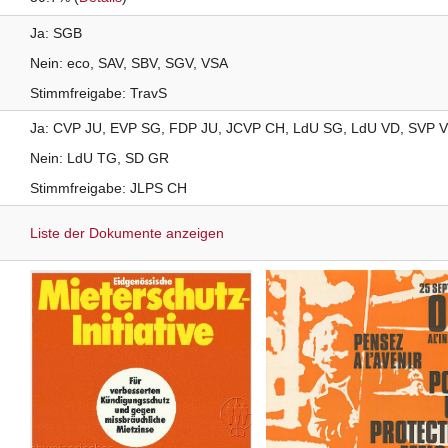
Ja
SGB
Nein
eco
SAV
SBV
SGV
VSA
Stimmfreigabe
TravS
Ja
CVP
JU
EVP
SG
FDP
JU
JCVP
CH
LdU
SG
LdU
VD
SVP
Nein
LdU
TG
SD
GR
Stimmfreigabe
JLPS
CH
Liste der Dokumente anzeigen