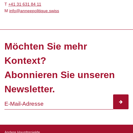
T
+41 31 631 84 11
M
info@anneepolitique.swiss
Möchten Sie mehr
Kontext?
Abonnieren Sie unseren
Newsletter.
subscr
Andere Hauptprojekte