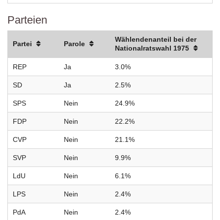
Parteien
Wählendenanteil bei der
Partei
Parole
Nationalratswahl 1975
REP
Ja
3.0%
SD
Ja
2.5%
SPS
Nein
24.9%
FDP
Nein
22.2%
CVP
Nein
21.1%
SVP
Nein
9.9%
LdU
Nein
6.1%
LPS
Nein
2.4%
PdA
Nein
2.4%