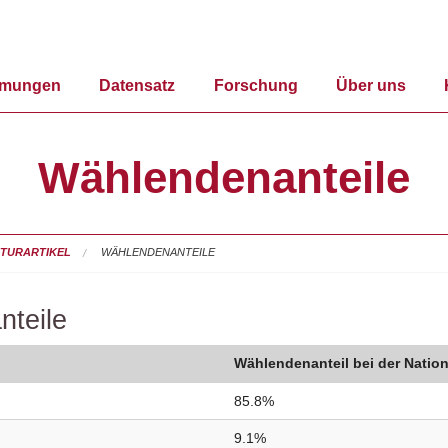
mmungen
Datensatz
Forschung
Über uns
Wählendenanteile
TURARTIKEL
WÄHLENDENANTEILE
nteile
Wählendenanteil bei der Nation
85.8%
9.1%