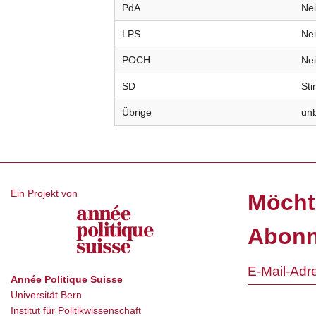
PdA
Ne
LPS
Ne
POCH
Ne
SD
St
Übrige
un
Ein Projekt von
Möcht
Abonn
Année Politique Suisse
Universität Bern
Institut für Politikwissenschaft