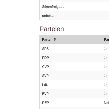
Stimmfreigabe
unbekannt
Parteien
Partei
Pa
SPS
Ja
FDP
Ja
CVP
Ja
SVP
Ja
LdU
Ja
EVP
Ja
REP
Ne