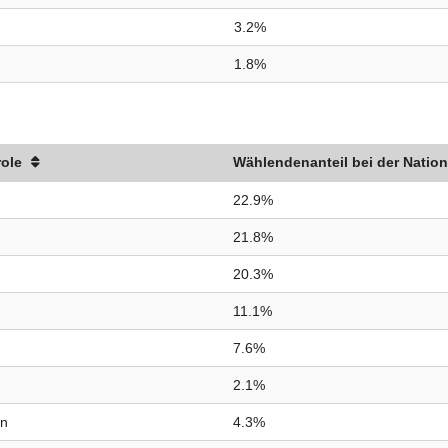
3.2%
1.8%
role
Wählendenanteil bei der Nation
22.9%
21.8%
20.3%
11.1%
7.6%
2.1%
in
4.3%