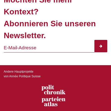
Kontext?
Abonnieren Sie unseren
Newsletter.
subscr
Andere Hauptprojekte
von Année Politique Suisse