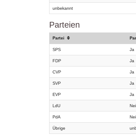
unbekannt
Parteien
Partei
Pa
SPS
Ja
FDP
Ja
CVP
Ja
SVP
Ja
EVP
Ja
LdU
Ne
PdA
Ne
Übrige
un