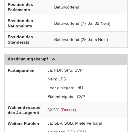
Position des
Befürwortend
Parlaments
Position des
Befürwortend (77 Ja, 32 Nein)
Nationalrats
Position des
Befürwortend (25 Ja, 5 Nein)
Ständerats
Abstimmungskampf
Ja
FDP
SPS
SVP
Parteiparolen
Nein
LPS
Leer einlegen
LdU
Stimmfreigabe
CVP
Wählendenanteil
62.5% (
Details
)
des Ja-Lagers
Ja
SBV
SGB
Mieterverband
Weitere Parolen