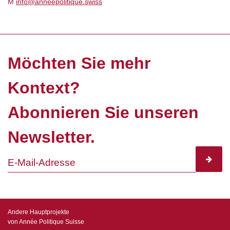
M
info@anneepolitique.swiss
Möchten Sie mehr
Kontext?
Abonnieren Sie unseren
Newsletter.
subscr
Andere Hauptprojekte
von Année Politique Suisse