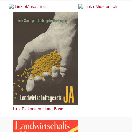
Link eMuseum.ch
Link eMuseum.ch
Link Plakatsammlung Basel